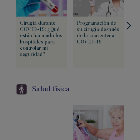
Cirugía durante
Programación de
¿P
COVID-19: ¿Qué
su cirugía después
ll
están haciendo los
de la cuarentena
el
hospitales para
COVID-19
controlar mi
seguridad?
Salud física