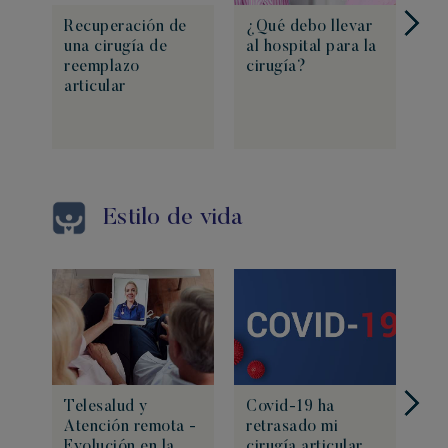
Recuperación de
¿Qué debo llevar
Ej
una cirugía de
al hospital para la
re
reemplazo
cirugía?
co
articular
de
ca
Estilo de vida
Telesalud y
Covid-19 ha
Te
Atención remota -
retrasado mi
pa
Evolución en la
cirugía articular,
te