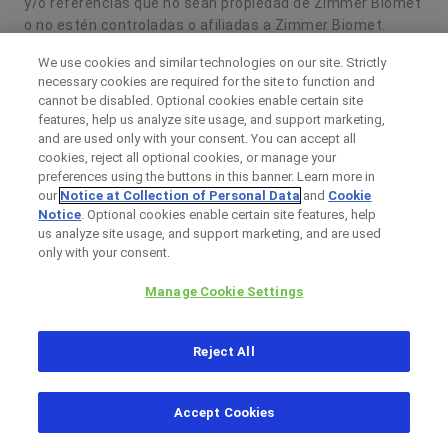
y/o referencias que no sean propiedad de Zimmer Biomet
o no estén controladas o afiliadas a Zimmer Biomet.
El contenido incluido en el presente documento está
We use cookies and similar technologies on our site. Strictly
necessary cookies are required for the site to function and
protegido por copyright, marcas comerciales y otros
cannot be disabled. Optional cookies enable certain site
derechos de propiedad intelectual pertenecientes u
features, help us analyze site usage, and support marketing,
otorgados bajo licencia a Zimmer Biomet o una de sus
and are used only with your consent. You can accept all
filiales, a menos que se indique lo contrario. Queda
cookies, reject all optional cookies, or manage your
prohibida su redistribución, copia o divulgación en forma
preferences using the buttons in this banner. Learn more in
total o parcial sin el consentimiento expreso por escrito
our
Notice at Collection of Personal Data
and
Cookie
Notice
. Optional cookies enable certain site features, help
de Zimmer Biomet.
us analyze site usage, and support marketing, and are used
only with your consent.
Zimmer Biomet
Nota legal
Manage Cookie Settings
Política de privacidad
Aviso sobre cookies
Reject All
Mapa del sitio web
Accept Cookies
© 2026 Zimmer Biomet