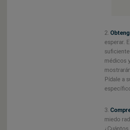
2.
Obtenga
esperar. E
suficient
médicos y
mostrarán
Pídale a 
específico
3.
Compre
miedo rad
¿Cuántos 