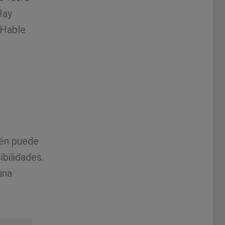
Hay
 Hable
ién puede
bilidades.
una