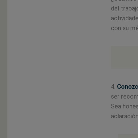
del traba
actividad
con su mé
4.
Conozca
ser reconf
Sea hones
aclaración