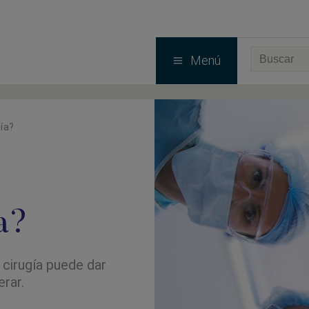
Menú
gía?
a?
 cirugía puede dar
rar.