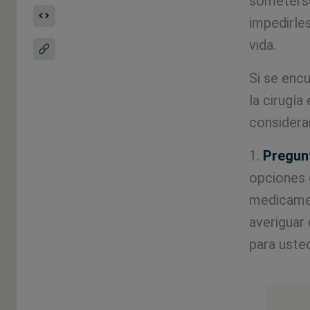
someterse
impedirle
vida.
Si se encu
la cirugí
considerar
1.
Pregunt
opciones 
medicamen
averiguar 
para uste