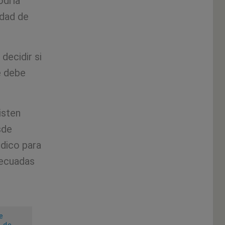
odría
idad de
decidir si
e debe
isten
sde
dico para
decuadas
e