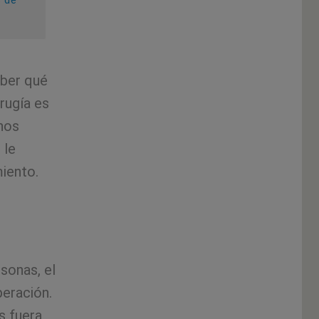
s de
aber qué
rugía es
nos
 le
iento.
sonas, el
peración.
s fuera