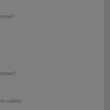
ratan?
 meses?
nte cuánto