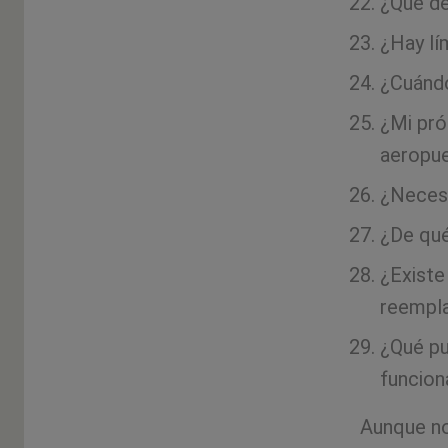
¿Qué de
¿Hay lí
¿Cuándo
¿Mi pró
aeropu
¿Necesi
¿De qué
¿Existe
reempl
¿Qué pu
funcion
Aunque no