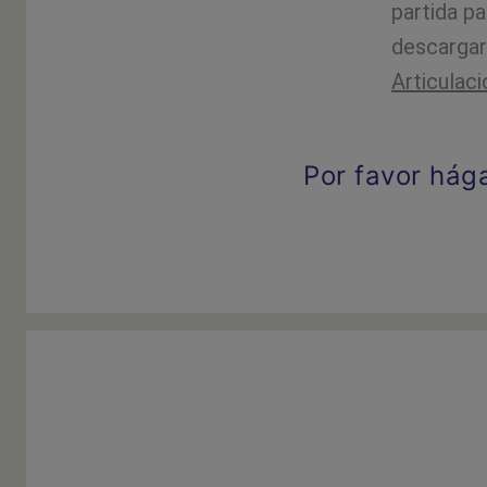
partida p
descargar 
Articulac
Por favor hág