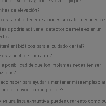
portes, si los hay, podré volver a jugar?
mites de elevación?
 es factible tener relaciones sexuales después de l
tesis podría activar el detector de metales en un
erto?
taré antibióticos para el cuidado dental?
 está hecho el implante?
 la posibilidad de que los implantes necesiten ser
azados?
edo hacer para ayudar a mantener mi reemplazo art
ando el mayor tiempo posible?
 es una lista exhaustiva, puedes usar esto como p