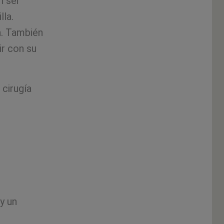
n ser
lla.
ta. También
ir con su
 cirugía
?
 y un