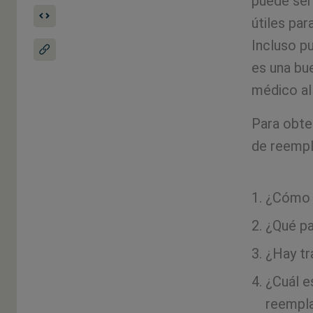
puede ser
útiles par
Incluso pu
es una bue
médico al
Para obte
de reempl
¿Cómo d
¿Qué pa
¿Hay tr
¿Cuál es
reempla