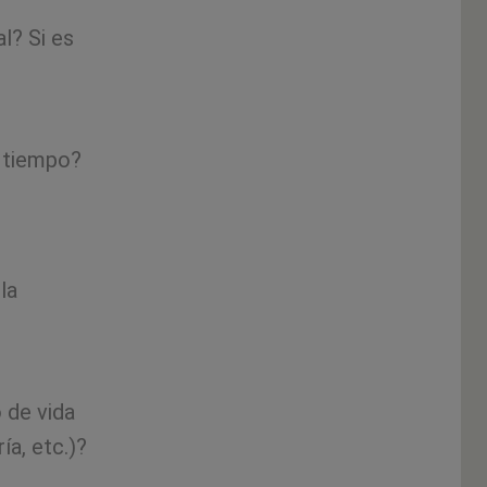
l? Si es
o tiempo?
la
 de vida
ía, etc.)?