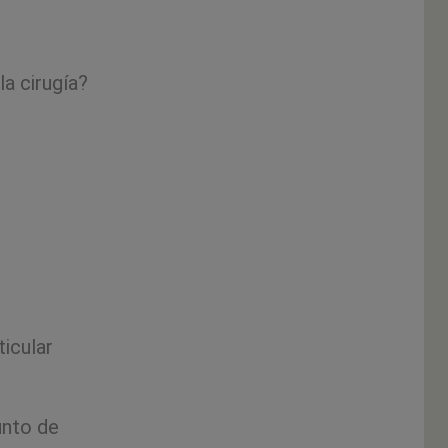
a cirugía?
icular
unto de