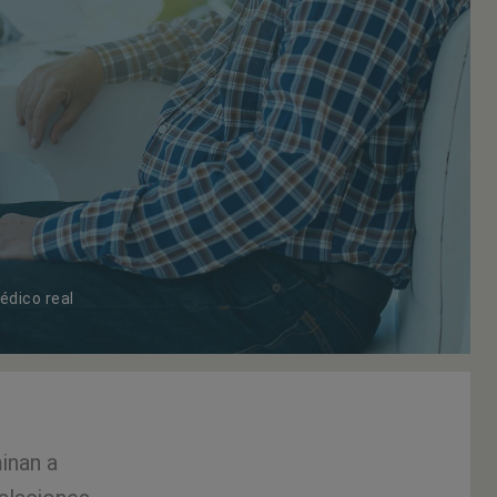
édico real
inan a