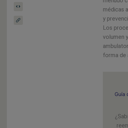
menudo ce
médicas a
y prevenc
Los proce
volumen y
ambulator
forma de 
Guía 
¿Sab
reem