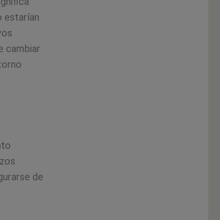
gnifica
 estarían
vos
ue cambiar
ntorno
nto
azos
gurarse de