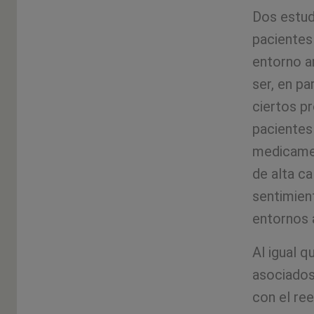
Dos estud
pacientes
entorno a
ser, en pa
ciertos p
pacientes
medicamen
de alta c
sentimien
entornos 
Al igual q
asociados
con el ree