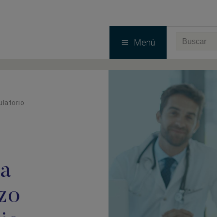
Menú
ulatorio
la
azo