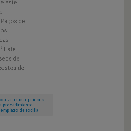
te este
de
 Pagos de
los
casi
.
Este
3
eseos de
 costos de
onozca sus opciones
e procedimiento:
eemplazo de rodilla