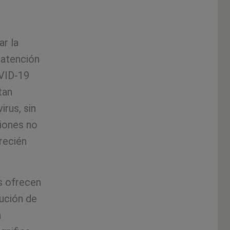
ar la
 atención
VID-19
tan
irus, sin
iones no
recién
s ofrecen
tución de
n