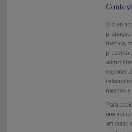
Context
Si bien ad
propagaci
médica, m
presenta 
administra
exponer a
relacionad
nacidos y
Para paci
una soluci
articulac