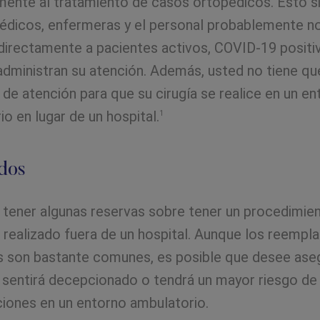
mente al tratamiento de casos ortopédicos. Esto si
édicos, enfermeras y el personal probablemente no
directamente a pacientes activos, COVID-19 positi
administran su atención. Además, usted no tiene q
 de atención para que su cirugía se realice en un e
o en lugar de un hospital.
1
dos
l tener algunas reservas sobre tener un procedimie
o realizado fuera de un hospital. Aunque los reempl
es son bastante comunes, es posible que desee ase
 sentirá decepcionado o tendrá un mayor riesgo de
iones en un entorno ambulatorio.