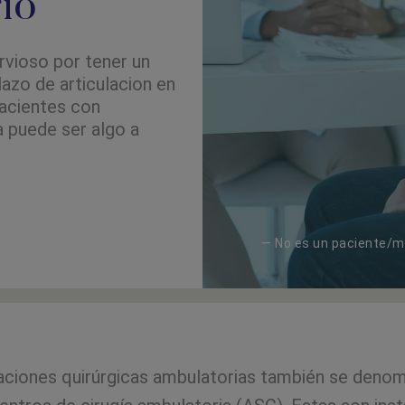
rio
rvioso por tener un
azo de articulacion en
pacientes con
ia puede ser algo a
— No es un paciente/m
laciones quirúrgicas ambulatorias también se denom