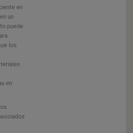
ciente en
 en un
to puede
ara
que los
teriales
as en
gos
asociados