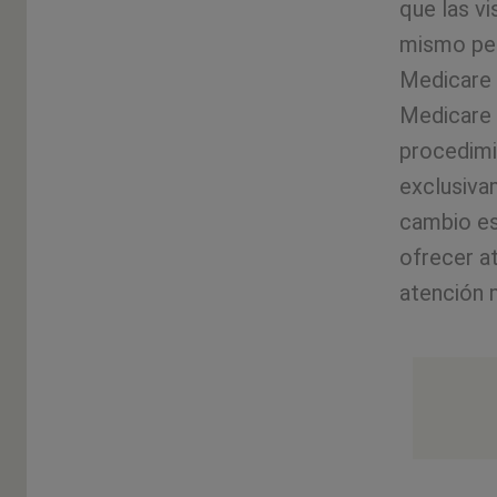
que las v
mismo per
Medicare 
Medicare
procedimi
exclusiva
cambio es
ofrecer a
atención m