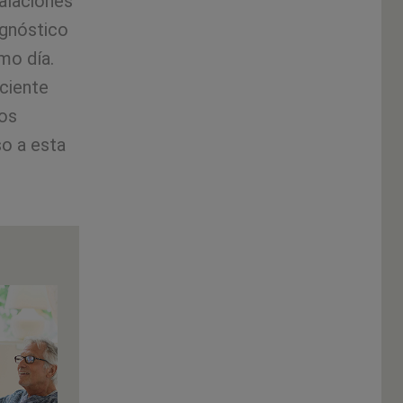
alaciones
agnóstico
mo día.
ciente
nos
o a esta