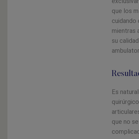
exclusiva
que los m
cuidando 
mientras 
su calidad
ambulatori
Resulta
Es natura
quirúrgic
articular
que no se
complicac