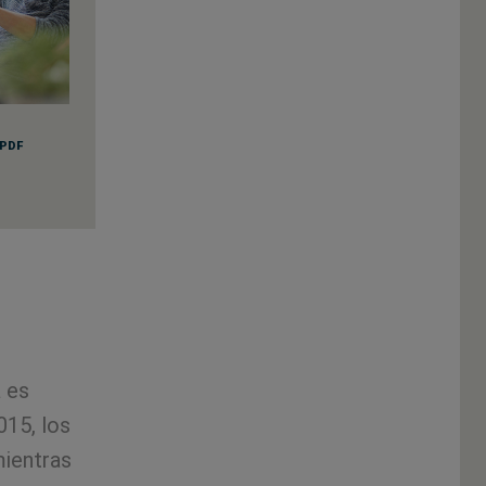
PDF
a es
015, los
mientras