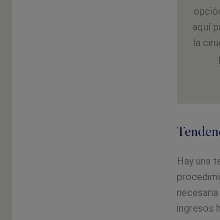
opción
aquí p
la cir
Tendenc
Hay una te
procedimi
necesaria
ingresos 