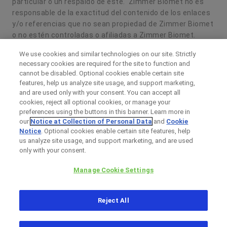
particular o un respaldo de este. Zimmer Biomet no es
responsable de la exactitud del contenido de los enlaces
y/o referencias que no sean propiedad de Zimmer Biomet
o no estén controladas o afiliadas a Zimmer Biomet.
El contenido incluido en el presente documento está
We use cookies and similar technologies on our site. Strictly
necessary cookies are required for the site to function and
protegido por copyright, marcas comerciales y otros
cannot be disabled. Optional cookies enable certain site
derechos de propiedad intelectual pertenecientes u
features, help us analyze site usage, and support marketing,
otorgados bajo licencia a Zimmer Biomet o una de sus
and are used only with your consent. You can accept all
filiales, a menos que se indique lo contrario. Queda
cookies, reject all optional cookies, or manage your
prohibida su redistribución, copia o divulgación en forma
preferences using the buttons in this banner. Learn more in
total o parcial sin el consentimiento expreso por escrito
our
Notice at Collection of Personal Data
and
Cookie
Notice
. Optional cookies enable certain site features, help
de Zimmer Biomet.
us analyze site usage, and support marketing, and are used
only with your consent.
Zimmer Biomet
Nota legal
Manage Cookie Settings
Política de privacidad
Aviso sobre cookies
Reject All
Mapa del sitio web